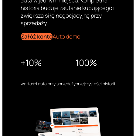
auta w jednym miejscu. Kompletna
historia buduje zaufanie kupującego i
zwiększa siłę negocjacyjną przy
sprzedaży.
Załóż konto
Auto demo
+10%
100%
wartości auta przy sprzedaży
przejrzystości historii