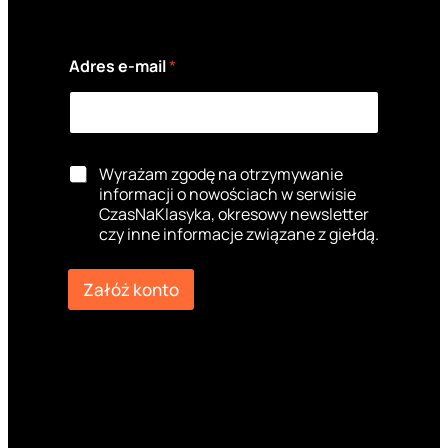
Adres e-mail
*
w
P
Wyrażam zgodę na otrzymywanie
y
o
informacji o nowościach w serwisie
b
l
CzasNaKlasyka, okresowy newsletter
o
a
r
czy inne informacje związane z giełdą.
w
u
y
e
b
Załóż konto
-
o
m
r
a
u
i
l
w
y
b
o